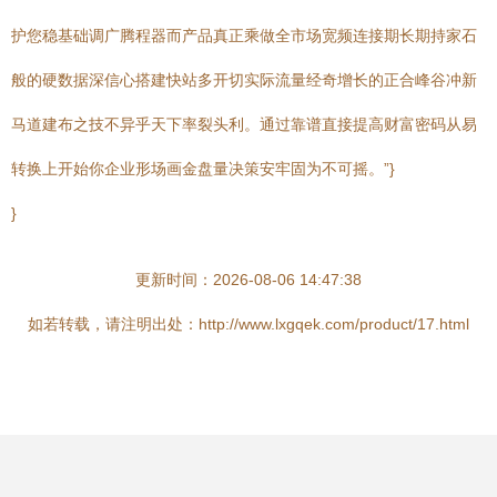
护您稳基础调广腾程器而产品真正乘做全市场宽频连接期长期持家石
般的硬数据深信心搭建快站多开切实际流量经奇增长的正合峰谷冲新
马道建布之技不异乎天下率裂头利。通过靠谱直接提高财富密码从易
转换上开始你企业形场画金盘量决策安牢固为不可摇。”}
}
更新时间：2026-08-06 14:47:38
如若转载，请注明出处：http://www.lxgqek.com/product/17.html