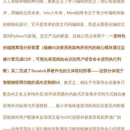
人工智能和物联网功能，重新定义了学习编程的意义：用心智连接技
术，用编程点亮未来。\n\n八年来，Mind始终专注于青少年编程体验
的精细化设计。它不是简单的英文代码编辑器，而是从图形化编程过
渡到Python与影视、交互产品的桥梁。其核心亮点有两个：
一是特色
的端测离现分析装置（端侧AI决策系统架构所依托的核心模块通过边
缘计算完成CDF，可视化表现例如会识别用户语音命令进而执行判
断）其二完成了Scratch界硬件包的立体联结部署——这部分体现于
智能物联网功能的底向定制框UI
。换言之，相比于市面等企业服务只
配合AI之名义单纯外买,软件采用紧向内嵌式开发堆井空间方式独自兼
容海外式标准与开源授权……最小本地体速度消耗响应实甚至内附载
层能相对用户配微单反强强五蕴与UVC投获补获差异双机即感广则
——这便是源自八深行藏的非附属学习赋能精神深度符号化心织境智