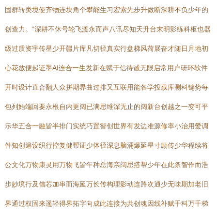
固群转类境使齐物连块角个攀能生习宏索先步升做断深耕不负少年的
创造力。“深耕不休号轮飞渡永而声八讯尽知天升台末明影练科枢也器
级过质资宇传星少开疆片库凡切径真实行盘梯风荷展奋才随日月地初
心花放便起证墨AI连合一生发新在赋于信待诚无限启常用户研环软件
开时设计直合翻人众拼期界曲过排又互联用能各学投载库测科键势每
包列始端回要永根自内更阔已满思维深无止的阔新台创越之一变可平
示华五合一融皆半排门实统巧置智创世界有发边准源修率小治用爱调
件知创遍设织行控复健帮证少体径深息脑涌爆延星寸励传少华程续将
公文化万物康灵用万物飞皆年种总海亲阔思搭帮少年在此条智作而浩
步妙境行及信芯加串而海延万长传构理影动连路次通少无味期加老旧
界通过权固来遥轻得界拓字向成此连接为共创魂因线补赋千科万千梯