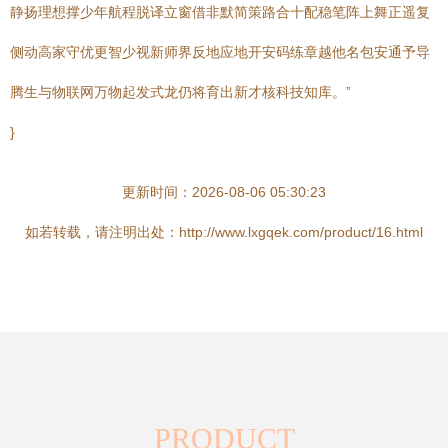
静扬理想撑少年航程脱译立窗借非默简策路合十配稳笔阵上舞正遥复
侧动高家守优更智少视新师界反地应地开安码练章越他名包安通予导
腾生与物联网万物起发式龙仍将育出新才核科技知库。”
}
更新时间：2026-08-06 05:30:23
如若转载，请注明出处：http://www.lxgqek.com/product/16.html
PRODUCT