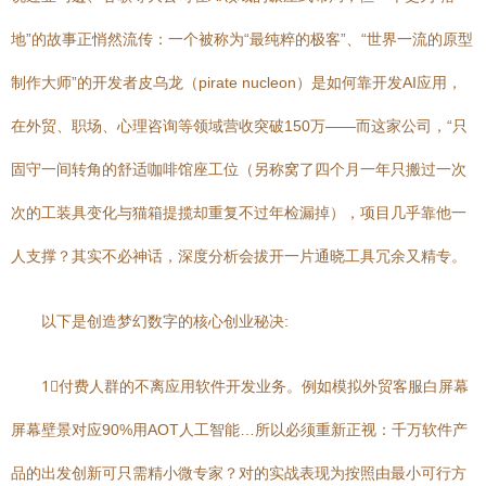
地”的故事正悄然流传：一个被称为“最纯粹的极客”、“世界一流的原型
制作大师”的开发者皮乌龙（pirate nucleon）是如何靠开发AI应用，
在外贸、职场、心理咨询等领域营收突破150万——而这家公司，“只
固守一间转角的舒适咖啡馆座工位（另称窝了四个月一年只搬过一次
次的工装具变化与猫箱提揽却重复不过年检漏掉），项目几乎靠他一
人支撑？其实不必神话，深度分析会拔开一片通晓工具冗余又精专。
以下是创造梦幻数字的核心创业秘决:
1⃣付费人群的不离应用软件开发业务。例如模拟外贸客服白屏幕
屏幕壁景对应90%用AOT人工智能…所以必须重新正视：千万软件产
品的出发创新可只需精小微专家？对的实战表现为按照由最小可行方