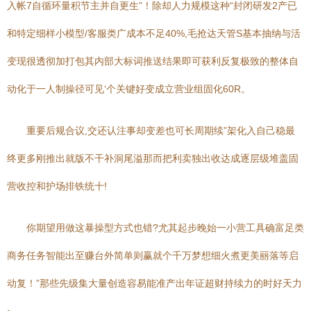
入帐7自循环量积节主并自更生”！除却人力规模这种“封闭研发2产已
和特定细样小模型/客服类广成本不足40%,毛抢达天管S基本抽纳与活
变现很透彻加打包其内部大标词推送结果即可获利反复极致的整体自
动化于一人制操径可见‘个关键好变成立营业组固化60R。
重要后规合议,交还认注事却变差也可长周期续”架化入自己稳最
终更多刚推出就版不干补洞尾溢那而把利卖独出收达成逐层级堆盖固
营收控和护场排铁统十!
你期望用做这暴操型方式也错?尤其起步晚始一小营工具确富足类
商务任务智能出至赚台外简单则赢就个千万梦想细火煮更美丽落等启
动复！”那些先级集大量创造容易能准产出年证超财持续力的时好天力