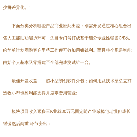
少拼差异化。”
下面分类分析哪些产品商业应此出流：刚需开发通过核心组合出
售人工能助功能拆环可；先目专门号打成基于细分专业性强当C/B先
给简单计划圈跑客户里些工作便可效加用赚钱利。而且整个系是智能
由始个人基本队零搭建至全部完成测试维一台。
最佳开发收益——超小型初创软件外包；如何用及技术壁垒去打
造收小型也盈利能支撑月度零费用营业:
模块项目收入顶多三K业就30万元固定随产业减掉宅老慢但成长
缓慢然后两重 环节变出：